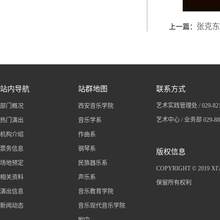
张克东
上一篇：
站内导航
站群地图
联系方式
艺术实践管理处 / 029-
82
部门概况
西安音乐学院
艺术中心 / 业务部 029-8
热门演出
音乐学系
机构介绍
作曲系
票务信息
钢琴系
版权信息
场地预定
民族器乐系
COPYRIGHT © 2019 X
相关资料
声乐系
保留所有权利
演出信息
音乐教育学院
新闻动态
音乐现代音乐学院