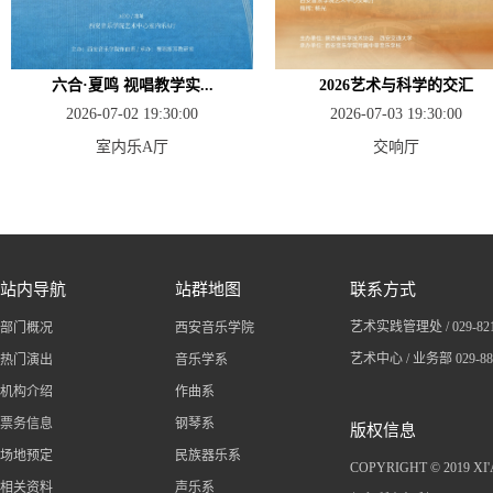
六合·夏鸣 视唱教学实...
2026艺术与科学的交汇
2026-07-02 19:30:00
2026-07-03 19:30:00
室内乐A厅
交响厅
站内导航
站群地图
联系方式
艺术实践管理处 / 029-
82
部门概况
西安音乐学院
艺术中心 / 业务部 029-8
热门演出
音乐学系
机构介绍
作曲系
票务信息
钢琴系
版权信息
场地预定
民族器乐系
COPYRIGHT © 2019 X
相关资料
声乐系