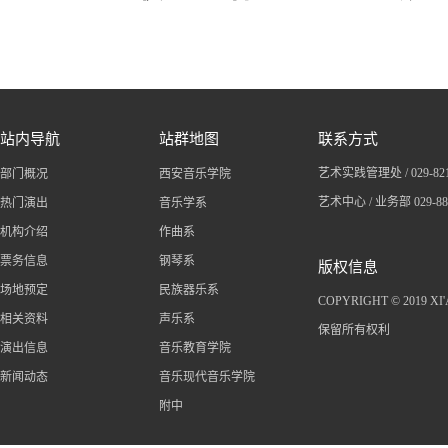
站内导航
站群地图
联系方式
艺术实践管理处 / 029-
82
部门概况
西安音乐学院
艺术中心 / 业务部 029-8
热门演出
音乐学系
机构介绍
作曲系
票务信息
钢琴系
版权信息
场地预定
民族器乐系
COPYRIGHT © 2019 X
相关资料
声乐系
保留所有权利
演出信息
音乐教育学院
新闻动态
音乐现代音乐学院
附中