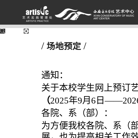
/
/
场地预定
通知：
关于本校学生网上预订
（
2025
年
9
月
6
日——
202
各院、系（部）：
为方便我校各院、系（
展，也为提高相关工作