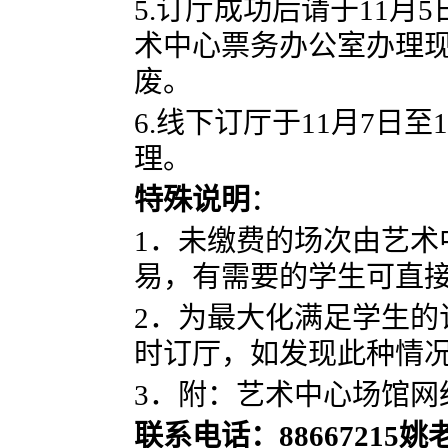
5.订厅成功后请于
11
月
5
术中心票务办公室
办理
废。
6.线下订厅于
11
月
7
日至
1
理。
特殊说明
：
1．未缴费的场次由艺
易，有需要的学生可直
2．为最大化满足学生的
时订厅，如发现此种情
3．附：艺术中心场馆
联系电话：
88667215