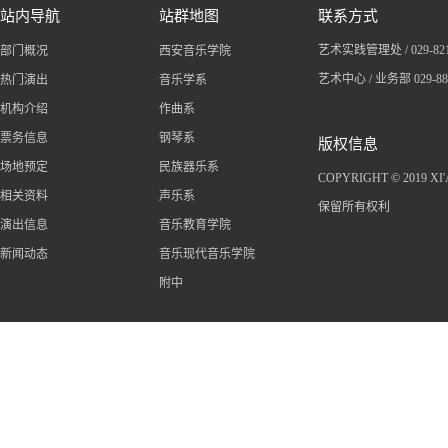
站内导航
站群地图
联系方式
艺术实践管理处 / 029-
82
部门概况
西安音乐学院
艺术中心 / 业务部 029-8
热门演出
音乐学系
机构介绍
作曲系
票务信息
钢琴系
版权信息
场地预定
民族器乐系
COPYRIGHT © 2019 X
相关资料
声乐系
保留所有权利
演出信息
音乐教育学院
新闻动态
音乐现代音乐学院
附中