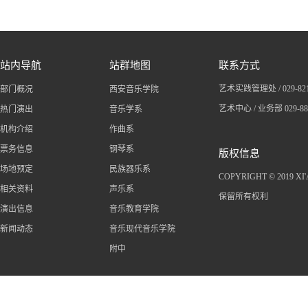
站内导航
站群地图
联系方式
艺术实践管理处 / 029-
82
部门概况
西安音乐学院
艺术中心 / 业务部 029-8
热门演出
音乐学系
机构介绍
作曲系
票务信息
钢琴系
版权信息
场地预定
民族器乐系
COPYRIGHT © 2019 X
相关资料
声乐系
保留所有权利
演出信息
音乐教育学院
新闻动态
音乐现代音乐学院
附中