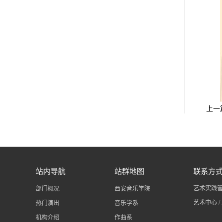
上一
站内导航
站群地图
联系方
艺术实践管理处
部门概况
西安音乐学院
艺术中心 / 
热门演出
音乐学系
机构介绍
作曲系