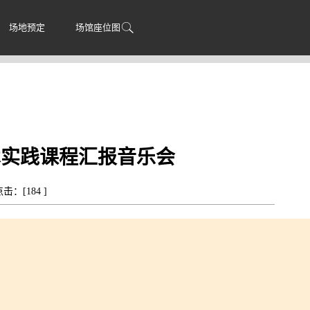
场地预定
场馆座位图
术实践课程汇报音乐会
 点击：[
184
]