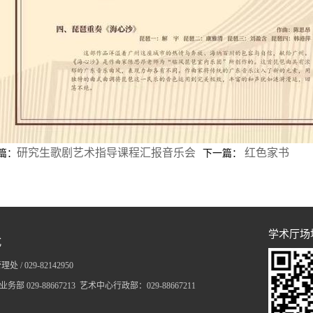
研究生歌剧艺术指导课程汇报音乐会
红色家书
篇：
下一篇：
学术厅场
式
 / 029-
82142950
业务部 029-88667213 艺术中心行政部：029-88667211