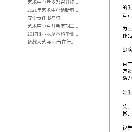
艺术中心党支部召开换...
的生
2021年艺术中心纳新剪...
合，
安全责任书签订
艺术中心召开新学期工...
为三
2017级声乐系本科毕业...
作品
备战大艺展 西音在行...
战略
百首
万张
活
姓生
奖、
彬、
视舞