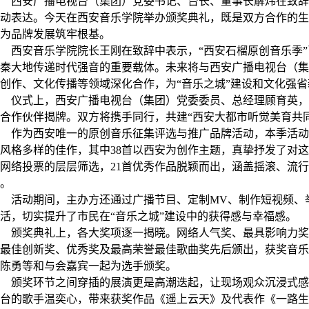
西安广播电视台（集团）党委书记、台长、董事长解炜在致辞
动表达。今天在西安音乐学院举办颁奖典礼，既是双方合作的生
为品牌发展筑牢根基。
西安音乐学院院长王刚在致辞中表示，“西安石榴原创音乐季
秦大地传递时代强音的重要载体。未来将与西安广播电视台（集
创作、文化传播等领域深化合作，为“音乐之城”建设和文化强
仪式上，西安广播电视台（集团）党委委员、总经理顾育英，
合作伙伴揭牌。双方将携手同行，共建“西安大都市听觉美育共同
作为西安唯一的原创音乐征集评选与推广品牌活动，本季活动
风格多样的佳作，其中
38
首以西安为创作主题，真挚抒发了对这
网络投票的层层筛选，
21
首优秀作品脱颖而出，涵盖摇滚、流行
力。
活动期间，主办方还通过广播节目、定制
MV
、制作短视频、
活，切实提升了市民在“音乐之城”建设中的获得感与幸福感。
颁奖典礼上，各大奖项逐一揭晓。网络人气奖、最具影响力奖
最佳创新奖、优秀奖及最高荣誉最佳歌曲奖先后颁出，获奖音乐
陈勇等和与会嘉宾一起为选手颁奖。
颁奖环节之间穿插的展演更是高潮迭起，让现场观众沉浸式感
台的歌手温奕心，带来获奖作品《遥上云天》及代表作《一路生