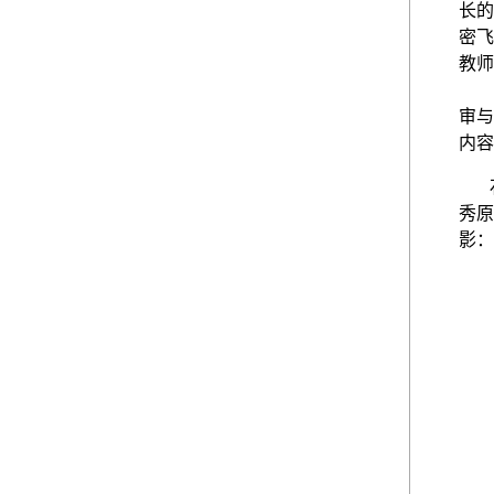
长的
密飞
教师
审与
内容
秀原
影：