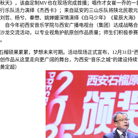
秋天》，该曲定制
MV
也在现场完成首播；唱作才女崔一乔的一
行乐队活力演绎《杰西卡》；来自延安的三山乐队将陕北民歌元
刘哲、杨兮、秦懋、姚婵媛深情演绎《白马少年》《星辰大海》
自今年初西安音乐学院与西安广播电视台（集团）达成战略合
沙龙交流活动，以专业视角护航原创作品质量；师生们积极参赛
。
石榴硕果累累，梦想未来可期。活动现场正式宣布，
12
月
31
日“
创作品从这里走向更广阔的舞台，为西安“音乐之城”的建设持
黄定超）