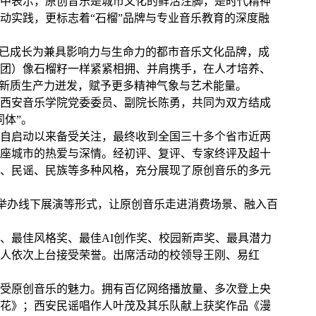
中表示，原创音乐是城市文化的鲜活注脚，是时代精神
动实践，更标志着“石榴”品牌与专业音乐教育的深度融
”已成长为兼具影响力与生命力的都市音乐文化品牌，成
团）像石榴籽一样紧紧相拥、并肩携手，在人才培养、
省新质生产力迸发，赋予更多精神气象与艺术能量。
西安音乐学院党委委员、副院长陈勇，共同为双方结成
体”。
自启动以来备受关注，最终收到全国三十多个省市近两
座城市的热爱与深情。经初评、复评、专家终评及超十
、民谣、民族等多种风格，充分展现了原创音乐的多元
举办线下展演等形式，让原创音乐走进消费场景、融入百
、最佳风格奖、最佳
AI
创作奖、校园新声奖、最具潜力
人依次上台接受荣誉。出席活动的校领导王刚、易红
受原创音乐的魅力。拥有百亿网络播放量、多次登上央
花》；西安民谣唱作人叶茂及其乐队献上获奖作品《漫