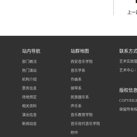
上一
站内导航
站群地图
联系方
艺术实践管理处
部门概况
西安音乐学院
艺术中心 / 
热门演出
音乐学系
机构介绍
作曲系
票务信息
钢琴系
版权信
场地预定
民族器乐系
COPYRIGH
相关资料
声乐系
保留所有
演出信息
音乐教育学院
新闻动态
音乐现代音乐学院
附中