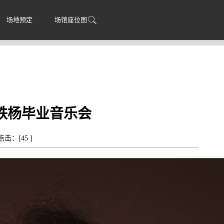
场地预定
场馆座位图
刘铁杨毕业音乐会
 点击：[
45
]